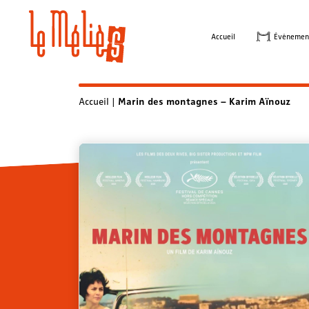
Skip
to
Accueil
Évènemen
content
Accueil
|
Marin des montagnes – Karim Aïnouz