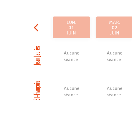
LUN.
MAR.
01
02
JUIN
JUIN
Jean Jaurès
Aucune
Aucune
séance
séance
St-François
Aucune
Aucune
séance
séance