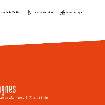
asserie le Méliès
Location de salles
Infos pratiques
agnes
ntaire
,
Romance
1h 35min