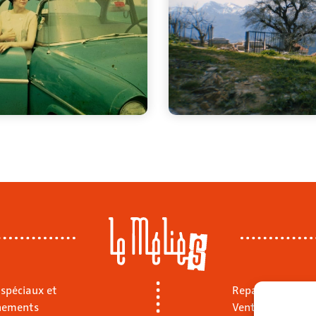
 spéciaux et
Repas sur place
nements
Vente à emporte