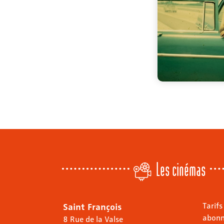
Les cinémas
Saint François
Tarifs
abon
8 Rue de la Valse