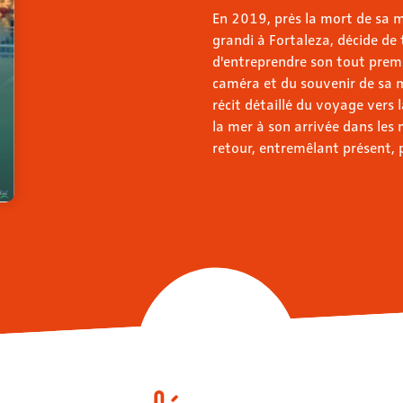
En 2019, près la mort de sa m
grandi à Fortaleza, décide de
d'entreprendre son tout prem
caméra et du souvenir de sa m
récit détaillé du voyage vers l
la mer à son arrivée dans les 
retour, entremêlant présent, p