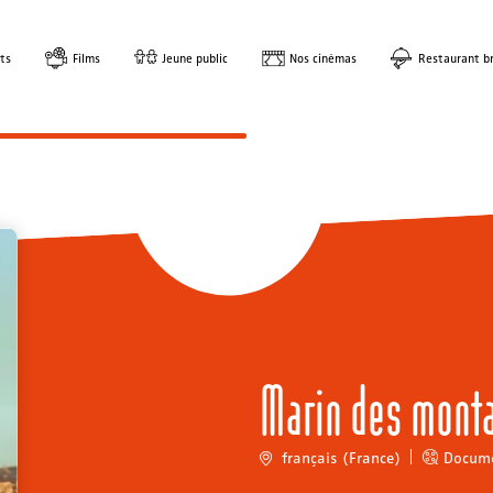
ts
Films
Jeune public
Nos cinémas
Restaurant br
Marin des mont
français (France)
Docume