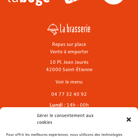
La brasserie
Repas sur place
Vente à emporter
10 Pl. Jean Jaurès
42000 Saint-Étienne
Voir le menu
04 77 32 40 92
Lundi
: 14h - 00h
Mardi & mercredi
: 11h - 00h30
Gérer le consentement aux
Jeudi
: 11h - 1h
cookies
Vendredi & samedi
: 11h - 1h30
Dimanche
Pour offrir les meilleures expériences, nous utilisons des technologies
: 11h - 00h