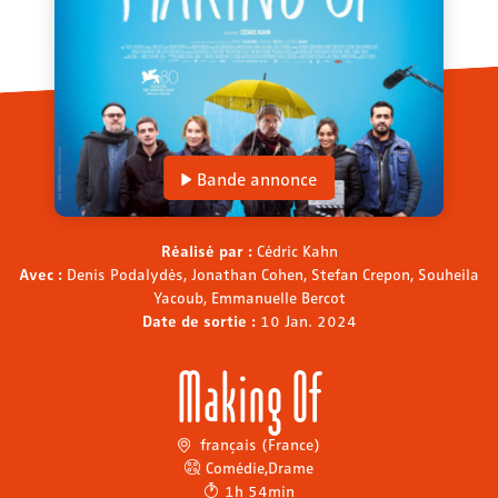
Bande annonce
Réalisé par :
Cédric Kahn
Avec :
Denis Podalydès, Jonathan Cohen, Stefan Crepon, Souheila
Yacoub, Emmanuelle Bercot
Date de sortie :
10 Jan. 2024
Making Of
français (France)
Comédie
,
Drame
1h 54min