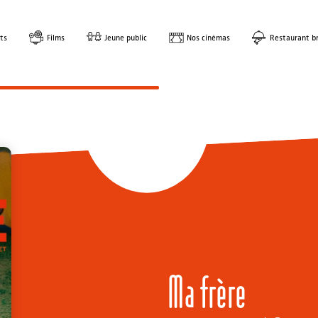
ts
Films
Jeune public
Nos cinémas
Restaurant br
Ma frère