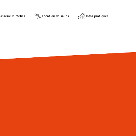
asserie le Méliès
Location de salles
Infos pratiques