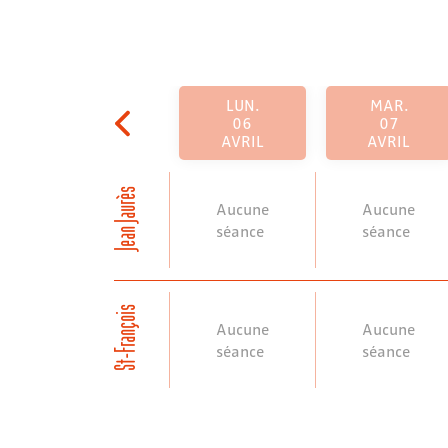
LUN.
MAR.
06
07
AVRIL
AVRIL
Jean Jaurès
Aucune
Aucune
séance
séance
St-François
Aucune
Aucune
séance
séance