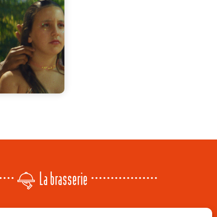
La brasserie
Lundi
: 14h - 00h