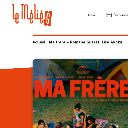
Skip
to
Accueil
Évènemen
content
Accueil
|
Ma frère – Romane Gueret, Lise Akoka