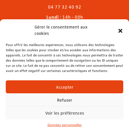
04 77 32 40 92
Lundi
: 14h - 00h
Mardi & mercredi
: 11h - 00h30
Gérer le consentement aux
Jeudi
: 11h - 1h
cookies
Vendredi & samedi
: 11h - 1h30
Pour offrir les meilleures expériences, nous utilisons des technologies
Dimanche
: 11h - 00h
telles que les cookies pour stocker et/ou accéder aux informations des
appareils. Le fait de consentir à ces technologies nous permettra de traiter
des données telles que le comportement de navigation ou les ID uniques
sur ce site. Le fait de ne pas consentir ou de retirer son consentement peut
avoir un effet négatif sur certaines caractéristiques et fonctions.
contact@lemelies.com
04 77 32 32 01
Accepter
Refuser
Voir les préférences
Mentions légales
-
Données personnelles
Données personnelles