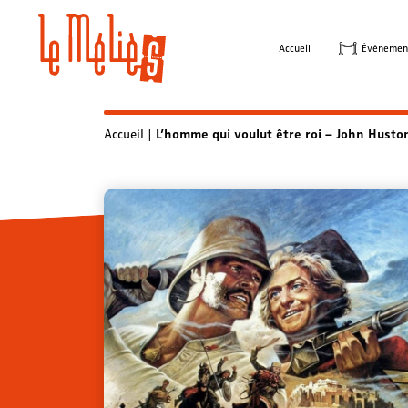
Skip
to
Accueil
Évènemen
content
Accueil
|
L’homme qui voulut être roi – John Husto