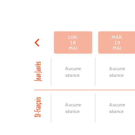
LUN.
MAR.
18
19
MAI
MAI
Jean Jaurès
Aucune
Aucune
séance
séance
St-François
Aucune
Aucune
séance
séance