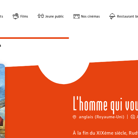
ts
Films
Jeune public
Nos cinémas
Restaurant br
n
L'homme qui voul
anglais (Royaume-Uni)
À la fin du XIXème siècle, Rud