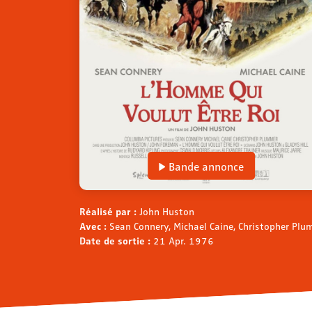
Bande annonce
Réalisé par :
John Huston
Avec :
Sean Connery, Michael Caine, Christopher Plu
Date de sortie :
21 Apr. 1976