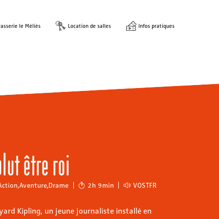
asserie le Méliès
Location de salles
Infos pratiques
ut être roi
Action
,
Aventure
,
Drame
2h 9min
VOSTFR
yard Kipling, un jeune journaliste installé en