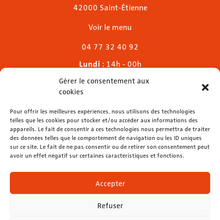
42000 Saint-Étienne
Voir le menu
04 77 32 40 92
Lundi
: 14h - 00h
Mardi & mercredi
: 11h - 00h30
Gérer le consentement aux
Jeudi
: 11h - 1h
cookies
Vendredi & samedi
: 11h - 1h30
Pour offrir les meilleures expériences, nous utilisons des technologies
Dimanche
: 11h - 00h
telles que les cookies pour stocker et/ou accéder aux informations des
appareils. Le fait de consentir à ces technologies nous permettra de traiter
des données telles que le comportement de navigation ou les ID uniques
sur ce site. Le fait de ne pas consentir ou de retirer son consentement peut
avoir un effet négatif sur certaines caractéristiques et fonctions.
contact@lemelies.com
04 77 32 32 01
Accepter
Refuser