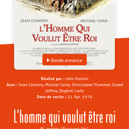
Bande annonce
Réalisé par :
John Huston
Avec :
Sean Connery, Michael Caine, Christopher Plummer, Saeed
Jaffrey, Doghmi Larbi
Date de sortie :
21 Apr. 1976
L'homme qui voulut être roi
anglais (Royaume-Uni)