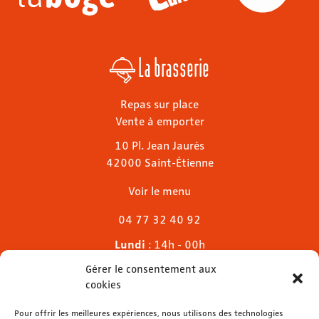
La brasserie
Repas sur place
Vente à emporter
10 Pl. Jean Jaurès
42000 Saint-Étienne
Voir le menu
04 77 32 40 92
Lundi
: 14h - 00h
Mardi & mercredi
: 11h - 00h30
Gérer le consentement aux
Jeudi
: 11h - 1h
cookies
Vendredi & samedi
: 11h - 1h30
Dimanche
Pour offrir les meilleures expériences, nous utilisons des technologies
: 11h - 00h