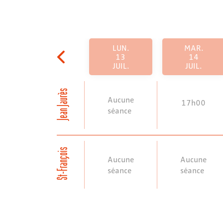
LUN.
MAR.
13
14
JUIL.
JUIL.
Jean Jaurès
Aucune
17h00
séance
St-François
Aucune
Aucune
séance
séance