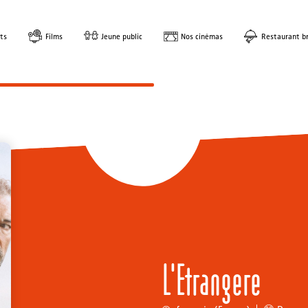
ts
Films
Jeune public
Nos cinémas
Restaurant br
L'Etrangere