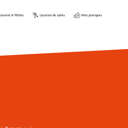
asserie le Méliès
Location de salles
Infos pratiques