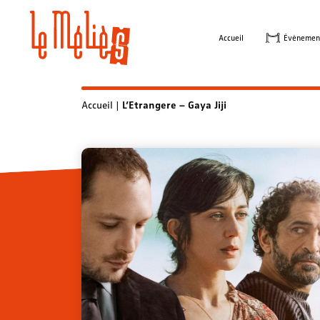
Skip
to
Accueil
Évènemen
content
Accueil
|
L’Etrangere – Gaya Jiji