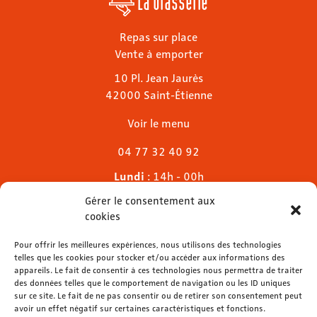
La brasserie
Repas sur place
Vente à emporter
10 Pl. Jean Jaurès
42000 Saint-Étienne
Voir le menu
04 77 32 40 92
Lundi
: 14h - 00h
Mardi & mercredi
: 11h - 00h30
Gérer le consentement aux
Jeudi
: 11h - 1h
cookies
Vendredi & samedi
: 11h - 1h30
Pour offrir les meilleures expériences, nous utilisons des technologies
Dimanche
: 11h - 00h
telles que les cookies pour stocker et/ou accéder aux informations des
appareils. Le fait de consentir à ces technologies nous permettra de traiter
des données telles que le comportement de navigation ou les ID uniques
sur ce site. Le fait de ne pas consentir ou de retirer son consentement peut
avoir un effet négatif sur certaines caractéristiques et fonctions.