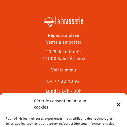
La brasserie
Repas sur place
Vente à emporter
10 Pl. Jean Jaurès
42000 Saint-Étienne
Voir le menu
04 77 32 40 92
Lundi
: 14h - 00h
Mardi & mercredi
: 11h - 00h30
Gérer le consentement aux
Jeudi
: 11h - 1h
cookies
Vendredi & samedi
: 11h - 1h30
Pour offrir les meilleures expériences, nous utilisons des technologies
Dimanche
: 11h - 00h
telles que les cookies pour stocker et/ou accéder aux informations des