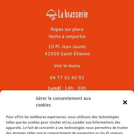
La brasserie
Repas sur place
Vente à emporter
10 Pl. Jean Jaurès
42000 Saint-Étienne
Voir le menu
04 77 32 40 92
Lundi
: 14h - 00h
Mardi & mercredi
: 11h - 00h30
Gérer le consentement aux
Jeudi
: 11h - 1h
cookies
Vendredi & samedi
: 11h - 1h30
Dimanche
Pour offrir les meilleures expériences, nous utilisons des technologies
: 11h - 00h
telles que les cookies pour stocker et/ou accéder aux informations des
appareils. Le fait de consentir à ces technologies nous permettra de traiter
des données telles que le comportement de navigation ou les ID uniques