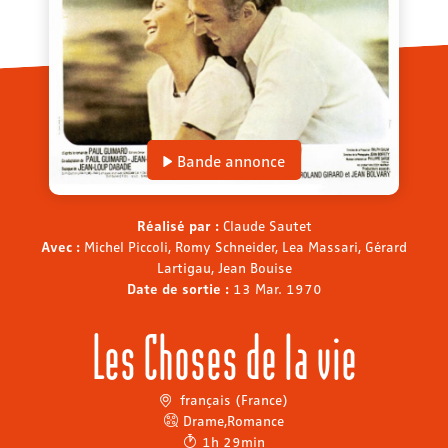
Bande annonce
Réalisé par :
Claude Sautet
Avec :
Michel Piccoli, Romy Schneider, Lea Massari, Gérard
Lartigau, Jean Bouise
Date de sortie :
13 Mar. 1970
Les Choses de la vie
français (France)
Drame
,
Romance
1h 29min