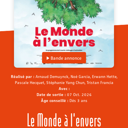
Bande annonce
Réalisé par :
Arnaud Demuynck, Noé Garcia, Erwann Hette,
Pascale Hecquet, Stéphanie Yang Chun, Tristan Francia
Avec :
Date de sortie :
07 Oct. 2026
Âge conseillé :
Dès 3 ans
Le Monde à l'envers