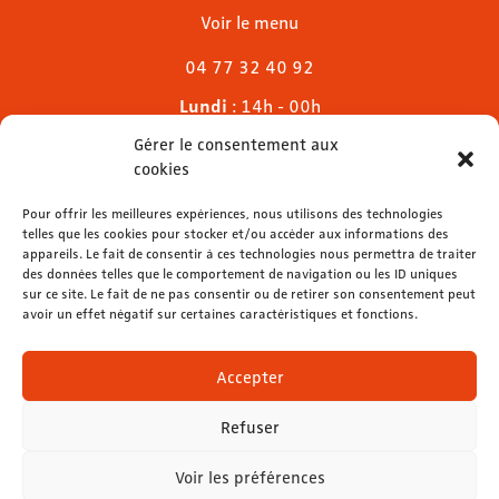
Voir le menu
04 77 32 40 92
Lundi
: 14h - 00h
Mardi & mercredi
: 11h - 00h30
Gérer le consentement aux
Jeudi
: 11h - 1h
cookies
Vendredi & samedi
: 11h - 1h30
Dimanche
Pour offrir les meilleures expériences, nous utilisons des technologies
: 11h - 00h
telles que les cookies pour stocker et/ou accéder aux informations des
appareils. Le fait de consentir à ces technologies nous permettra de traiter
des données telles que le comportement de navigation ou les ID uniques
sur ce site. Le fait de ne pas consentir ou de retirer son consentement peut
avoir un effet négatif sur certaines caractéristiques et fonctions.
contact@lemelies.com
04 77 32 32 01
Accepter
Refuser
Voir les préférences
Mentions légales
-
Données personnelles