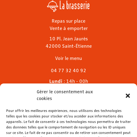
La brasserie
Repas sur place
Vente à emporter
10 Pl. Jean Jaurès
42000 Saint-Étienne
Voir le menu
04 77 32 40 92
Lundi
: 14h - 00h
Mardi & mercredi
: 11h - 00h30
Gérer le consentement aux
Jeudi
: 11h - 1h
cookies
Vendredi & samedi
: 11h - 1h30
Dimanche
Pour offrir les meilleures expériences, nous utilisons des technologies
: 11h - 00h
telles que les cookies pour stocker et/ou accéder aux informations des
appareils. Le fait de consentir à ces technologies nous permettra de traiter
des données telles que le comportement de navigation ou les ID uniques
sur ce site. Le fait de ne pas consentir ou de retirer son consentement peut