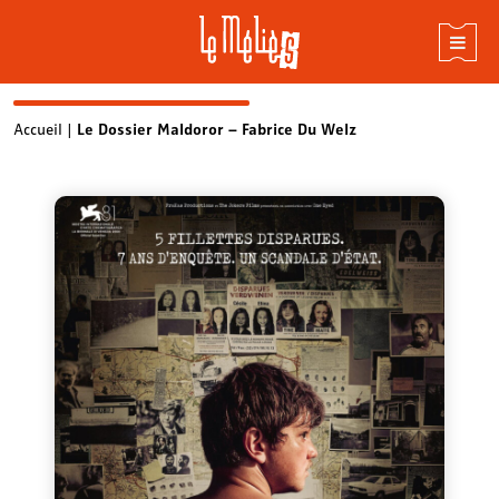
Skip
Accueil
|
Le Dossier Maldoror – Fabrice Du Welz
to
content