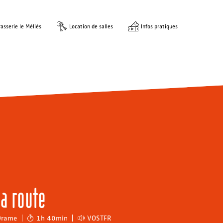
asserie le Méliès
Location de salles
Infos pratiques
la route
Drame
1h 40min
VOSTFR