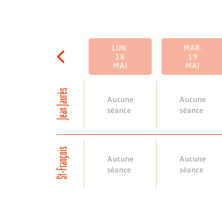
LUN.
MAR.
18
19
MAI
MAI
Jean Jaurès
Aucune
Aucune
séance
séance
St-François
Aucune
Aucune
séance
séance