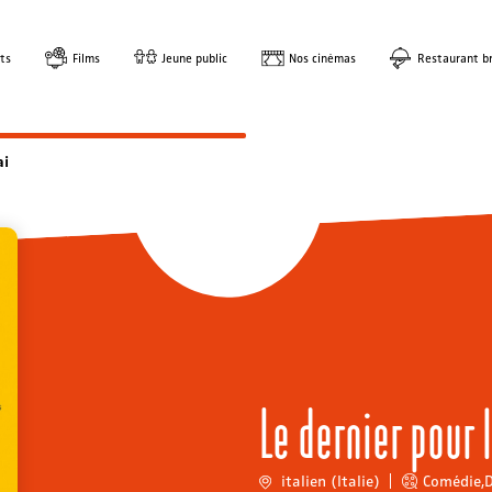
ts
Films
Jeune public
Nos cinémas
Restaurant br
ai
Le dernier pour 
italien (Italie)
Comédie
,