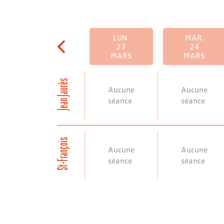
LUN.
MAR.
23
24
MARS
MARS
Jean Jaurès
Aucune
Aucune
séance
séance
St-François
Aucune
Aucune
séance
séance