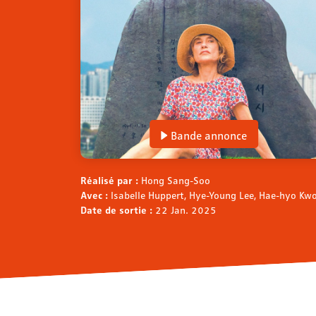
Bande annonce
Réalisé par :
Hong Sang-Soo
Avec :
Isabelle Huppert, Hye-Young Lee, Hae-hyo Kw
Date de sortie :
22 Jan. 2025