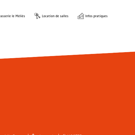
asserie le Méliès
Location de salles
Infos pratiques