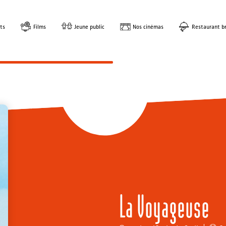
ts
Films
Jeune public
Nos cinémas
Restaurant br
La Voyageuse