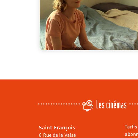
Les cinémas
Saint François
Tarifs
abon
8 Rue de la Valse