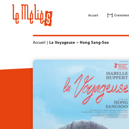
Skip
to
Accueil
Évènemen
content
Accueil
|
La Voyageuse – Hong Sang-Soo