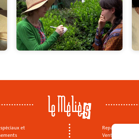
 spéciaux et
Repas sur place
nements
Vente à emporte