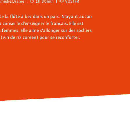
omédie
,
Drame
1h 30min
VOSTFR
e de la flûte à bec dans un parc. N'ayant aucun
conseillé d'enseigner le français. Elle est
femmes. Elle aime s'allonger sur des rochers
(vin de riz coréen) pour se réconforter.