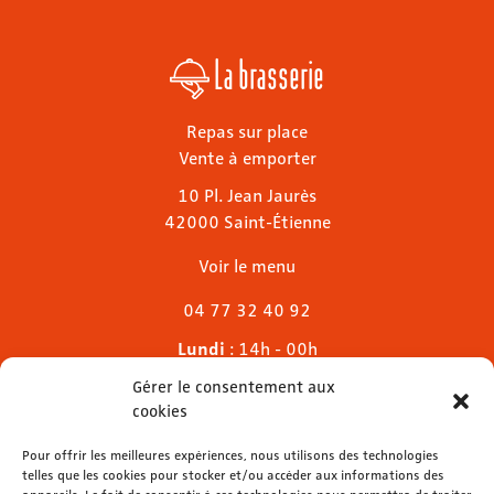
La brasserie
Repas sur place
Vente à emporter
10 Pl. Jean Jaurès
42000 Saint-Étienne
Voir le menu
04 77 32 40 92
Lundi
: 14h - 00h
Mardi & mercredi
: 11h - 00h30
Gérer le consentement aux
Jeudi
: 11h - 1h
cookies
Vendredi & samedi
: 11h - 1h30
Dimanche
Pour offrir les meilleures expériences, nous utilisons des technologies
: 11h - 00h
telles que les cookies pour stocker et/ou accéder aux informations des