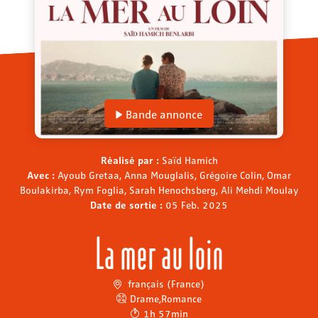
Bande annonce
Réalisé par :
Saïd Hamich
Avec :
Ayoub Gretaa, Anna Mouglalis, Grégoire Colin, Omar
Boulakirba, Rym Foglia, Sarah Henochsberg, Ali Mehdi Moulay
Date de sortie :
05 Feb. 2025
La mer au loin
français (France)
Drame
,
Romance
1h 57min