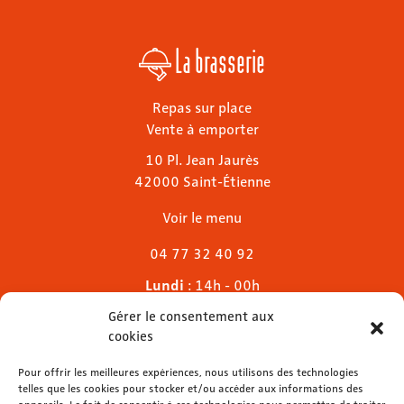
La brasserie
Repas sur place
Vente à emporter
10 Pl. Jean Jaurès
42000 Saint-Étienne
Voir le menu
04 77 32 40 92
Lundi
: 14h - 00h
Mardi & mercredi
: 11h - 00h30
Gérer le consentement aux
Jeudi
: 11h - 1h
cookies
Vendredi & samedi
: 11h - 1h30
Dimanche
Pour offrir les meilleures expériences, nous utilisons des technologies
: 11h - 00h
telles que les cookies pour stocker et/ou accéder aux informations des