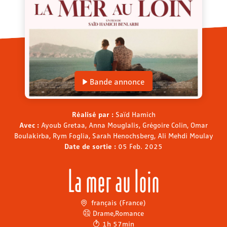
Bande annonce
Réalisé par :
Saïd Hamich
Avec :
Ayoub Gretaa, Anna Mouglalis, Grégoire Colin, Omar
Boulakirba, Rym Foglia, Sarah Henochsberg, Ali Mehdi Moulay
Date de sortie :
05 Feb. 2025
La mer au loin
français (France)
Drame
,
Romance
1h 57min