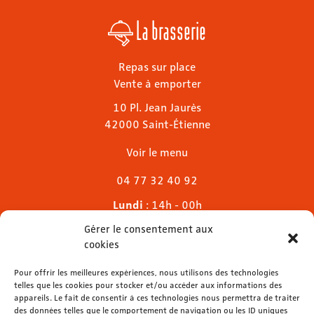
La brasserie
Repas sur place
Vente à emporter
10 Pl. Jean Jaurès
42000 Saint-Étienne
Voir le menu
04 77 32 40 92
Lundi
: 14h - 00h
Mardi & mercredi
: 11h - 00h30
Gérer le consentement aux
Jeudi
: 11h - 1h
cookies
Vendredi & samedi
: 11h - 1h30
Dimanche
Pour offrir les meilleures expériences, nous utilisons des technologies
: 11h - 00h
telles que les cookies pour stocker et/ou accéder aux informations des
appareils. Le fait de consentir à ces technologies nous permettra de traiter
des données telles que le comportement de navigation ou les ID uniques