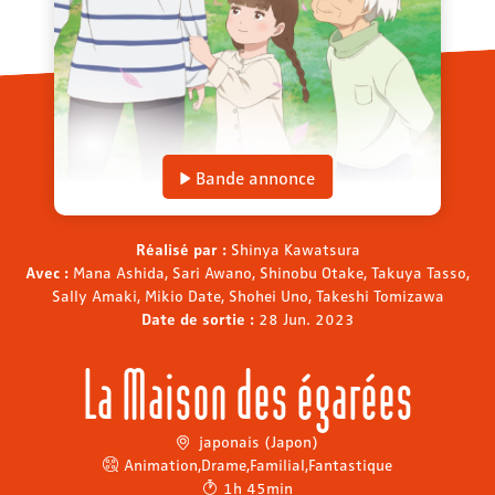
Bande annonce
Réalisé par :
Shinya Kawatsura
Avec :
Mana Ashida, Sari Awano, Shinobu Otake, Takuya Tasso,
Sally Amaki, Mikio Date, Shohei Uno, Takeshi Tomizawa
Date de sortie :
28 Jun. 2023
La Maison des égarées
japonais (Japon)
Animation
,
Drame
,
Familial
,
Fantastique
1h 45min