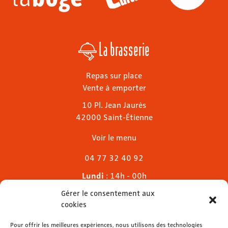
La brasserie
Repas sur place
Vente à emporter
10 Pl. Jean Jaurès
42000 Saint-Étienne
Voir le menu
04 77 32 40 92
Lundi
: 14h - 00h
Mardi & mercredi
: 11h - 00h30
Gérer le consentement aux
Jeudi
: 11h - 1h
cookies
Vendredi & samedi
: 11h - 1h30
Pour offrir les meilleures expériences, nous utilisons des technologies
Dimanche
: 11h - 00h