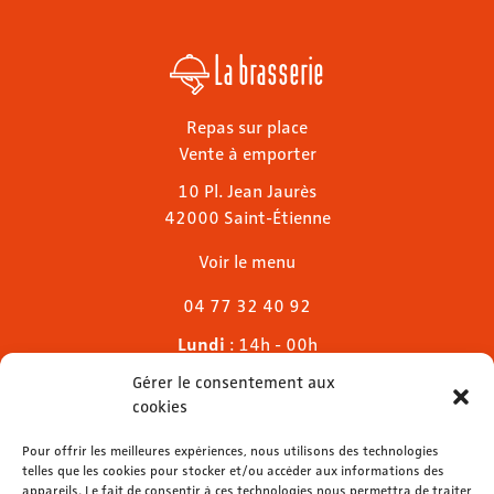
La brasserie
Repas sur place
Vente à emporter
10 Pl. Jean Jaurès
42000 Saint-Étienne
Voir le menu
04 77 32 40 92
Lundi
: 14h - 00h
Mardi & mercredi
: 11h - 00h30
Gérer le consentement aux
Jeudi
: 11h - 1h
cookies
Vendredi & samedi
: 11h - 1h30
Dimanche
Pour offrir les meilleures expériences, nous utilisons des technologies
: 11h - 00h
telles que les cookies pour stocker et/ou accéder aux informations des
appareils. Le fait de consentir à ces technologies nous permettra de traiter