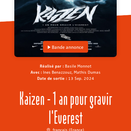
Bande annonce
Réalisé par :
Basile Monnot
Avec :
Ines Benazzouz, Mathis Dumas
Date de sortie :
13 Sep. 2024
Kaizen - 1 an pour gravir
l'Everest
français (France)