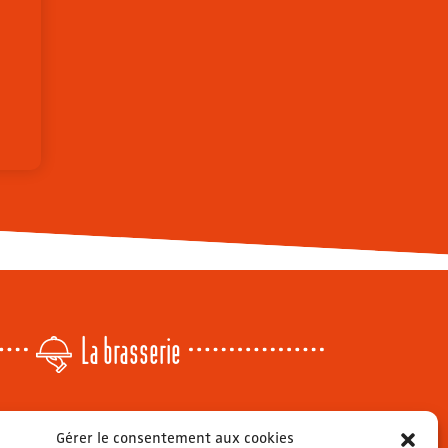
La brasserie
Lundi
: 14h - 00h
Gérer le consentement aux cookies
r
Mardi & mercredi
: 11h - 00h30