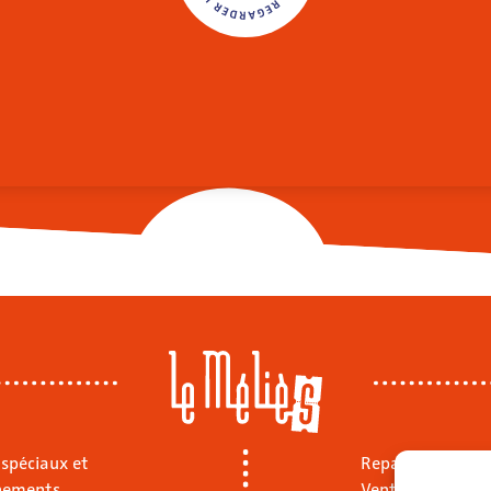
 spéciaux et
Repas sur place
nements
Vente à emporte