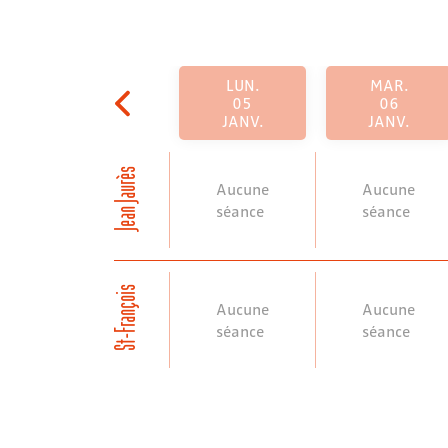
LUN.
MAR.
05
06
JANV.
JANV.
Jean Jaurès
Aucune
Aucune
séance
séance
St-François
Aucune
Aucune
séance
séance