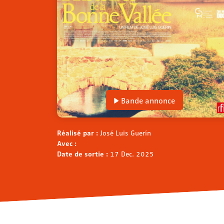
Bande annonce
Réalisé par :
José Luis Guerín
Avec :
Date de sortie :
17 Dec. 2025