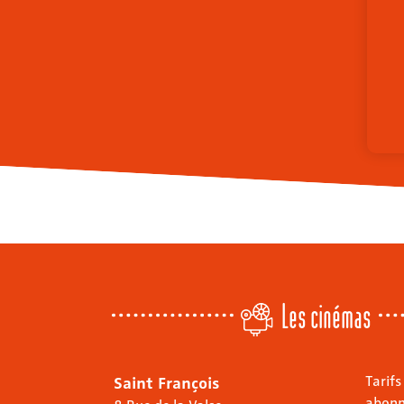
Les cinémas
Saint François
Tarifs
abon