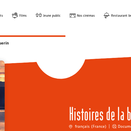
ts
Films
Jeune public
Nos cinémas
Restaurant br
uerín
Histoires de la 
français (France)
Docume