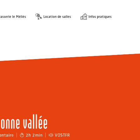
asserie le Méliès
Location de salles
Infos pratiques
bonne vallée
ntaire
2h 2min
VOSTFR