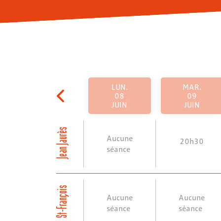
LUN.
MAR.
08
09
JUIN
JUIN
Jean Jaurès
Aucune
20h30
séance
St-François
Aucune
Aucune
séance
séance