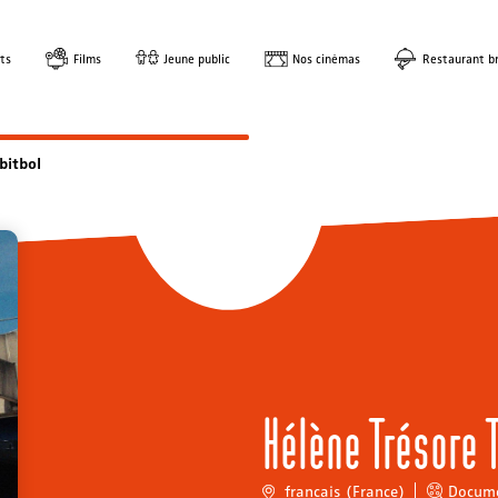
ts
Films
Jeune public
Nos cinémas
Restaurant br
bitbol
Hélène Trésore 
français (France)
Docume