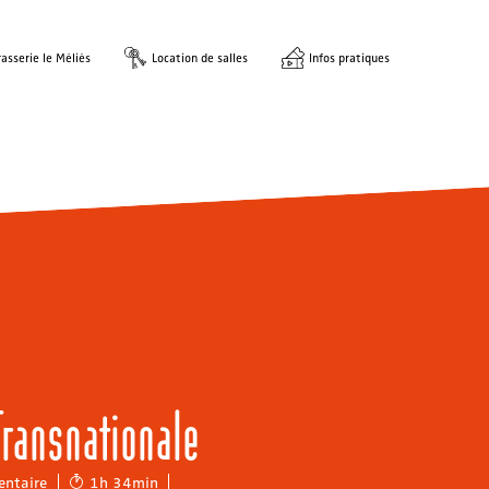
asserie le Méliès
Location de salles
Infos pratiques
Transnationale
ntaire
1h 34min