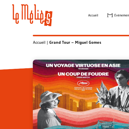
Skip
to
Accueil
Évènemen
content
Accueil
|
Grand Tour – Miguel Gomes