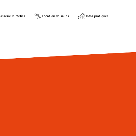
asserie le Méliès
Location de salles
Infos pratiques