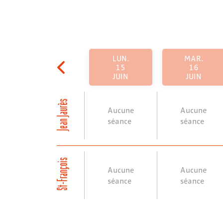
LUN.
MAR.
15
16
JUIN
JUIN
Jean Jaurès
Aucune
Aucune
séance
séance
St-François
Aucune
Aucune
séance
séance