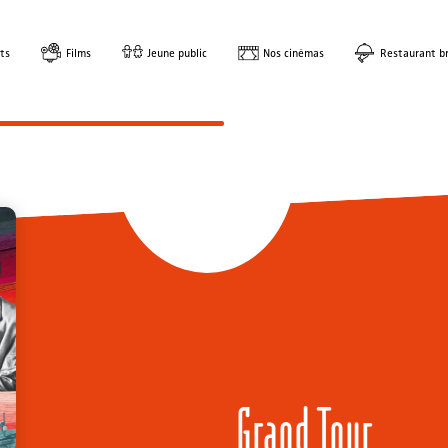
ts
Films
Jeune public
Nos cinémas
Restaurant br
Grand Tour