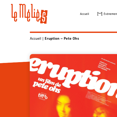
Skip
to
Accueil
Évènemen
content
Accueil
|
Eruption – Pete Ohs