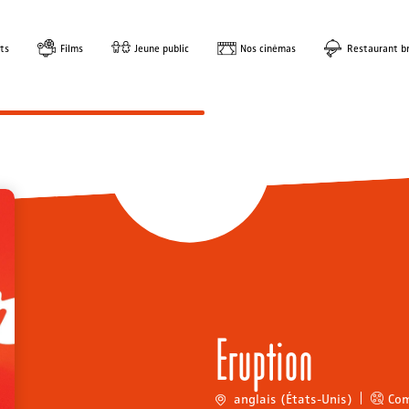
ts
Films
Jeune public
Nos cinémas
Restaurant br
Eruption
anglais (États-Unis)
Com