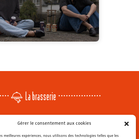
La brasserie
Lundi
: 14h - 00h
Gérer le consentement aux cookies
r
Mardi & mercredi
: 11h - 00h30
Jeudi
: 11h - 1h
les meilleures expériences, nous utilisons des technologies telles que les
s