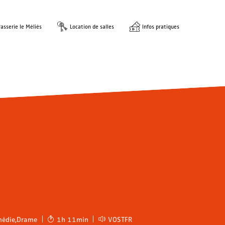
asserie le Méliès
Location de salles
Infos pratiques
édie
,
Drame
1h 11min
VOSTFR