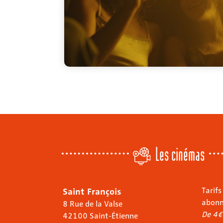
Les cinémas
Saint François
Tarifs
abon
8 Rue de la Valse
De 4€
42100 Saint-Étienne