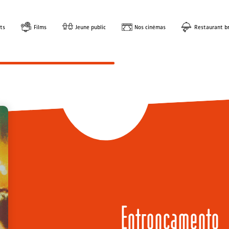
ts
Films
Jeune public
Nos cinémas
Restaurant br
Entroncamento