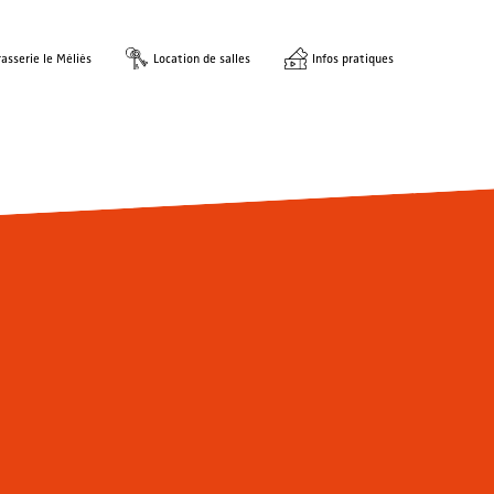
asserie le Méliès
Location de salles
Infos pratiques