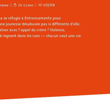
Drame
2h 11min
VOSTFR
ra se réfugie à Entroncamento pour
 une jeunesse désabusée pas si différente d’elle.
liser avec l’appel du crime ? Violence,
té règnent dans les rues — chacun veut une vie