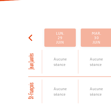
LUN.
MAR.
29
30
JUIN
JUIN
Jean Jaurès
Aucune
Aucune
séance
séance
St-François
Aucune
Aucune
séance
séance