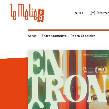
Skip
to
Accueil
Évènemen
content
Accueil
|
Entroncamento – Pedro Cabeleira