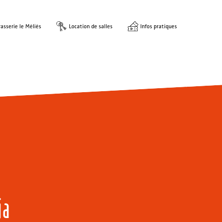
asserie le Méliès
Location de salles
Infos pratiques
ia