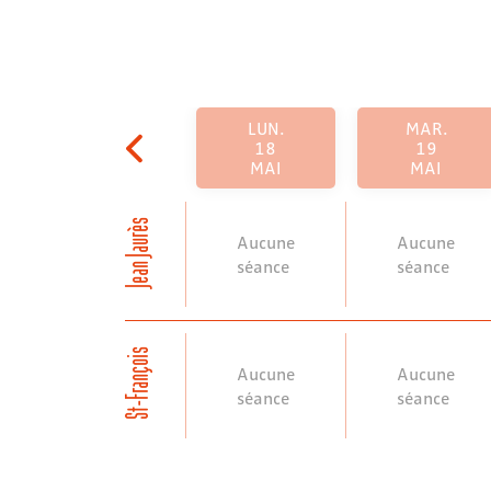
LUN.
MAR.
18
19
MAI
MAI
Jean Jaurès
Aucune
Aucune
séance
séance
St-François
Aucune
Aucune
séance
séance