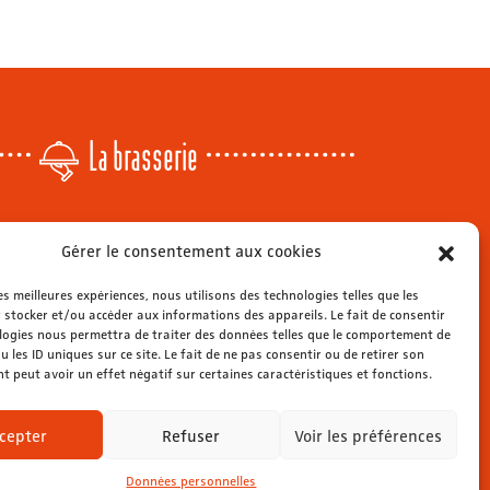
La brasserie
Lundi
: 14h - 00h
Gérer le consentement aux cookies
r
Mardi & mercredi
: 11h - 00h30
Jeudi
: 11h - 1h
les meilleures expériences, nous utilisons des technologies telles que les
s
 stocker et/ou accéder aux informations des appareils. Le fait de consentir
Vendredi & samedi
: 11h - 1h30
ienne
logies nous permettra de traiter des données telles que le comportement de
Dimanche
: 11h - 00h
u les ID uniques sur ce site. Le fait de ne pas consentir ou de retirer son
 peut avoir un effet négatif sur certaines caractéristiques et fonctions.
cepter
Refuser
Voir les préférences
Données personnelles