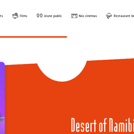
ts
Films
Jeune public
Nos cinémas
Restaurant br
Desert of Namib