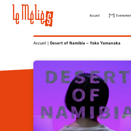
Skip
to
Accueil
Évènemen
content
Accueil
|
Desert of Namibia – Yoko Yamanaka