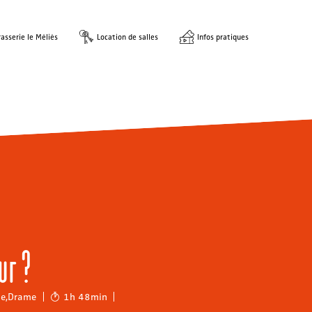
asserie le Méliès
Location de salles
Infos pratiques
ur ?
ie
,
Drame
1h 48min