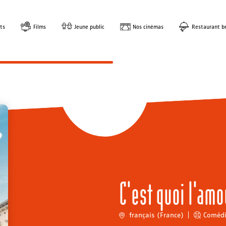
ts
Films
Jeune public
Nos cinémas
Restaurant br
C'est quoi l'amo
français (France)
Coméd