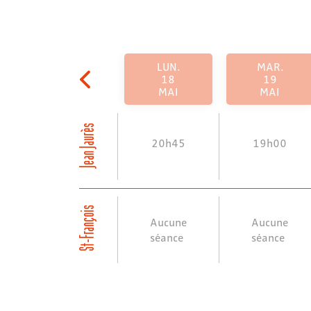
LUN.
MAR.
18
19
MAI
MAI
Jean Jaurès
20h45
19h00
St-François
Aucune
Aucune
séance
séance