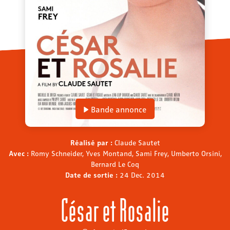
Bande annonce
Réalisé par :
Claude Sautet
Avec :
Romy Schneider, Yves Montand, Sami Frey, Umberto Orsini,
Bernard Le Coq
Date de sortie :
24 Dec. 2014
César et Rosalie