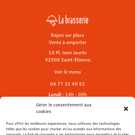
La brasserie
Repas sur place
Vente à emporter
10 Pl. Jean Jaurès
42000 Saint-Étienne
Voir le menu
04 77 32 40 92
Lundi
: 14h - 00h
Mardi & mercredi
: 11h - 00h30
Gérer le consentement aux
Jeudi
: 11h - 1h
cookies
Vendredi & samedi
: 11h - 1h30
Dimanche
Pour offrir les meilleures expériences, nous utilisons des technologies
: 11h - 00h
telles que les cookies pour stocker et/ou accéder aux informations des
appareils. Le fait de consentir à ces technologies nous permettra de traiter