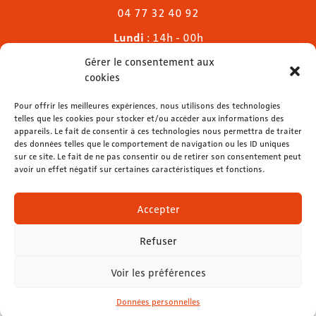
04 77 32 40 92
Lundi
: 14h - 00h
Mardi & mercredi
: 11h - 00h30
Gérer le consentement aux
Jeudi
: 11h - 1h
cookies
Vendredi & samedi
: 11h - 1h30
Dimanche
Pour offrir les meilleures expériences, nous utilisons des technologies
: 11h - 00h
telles que les cookies pour stocker et/ou accéder aux informations des
appareils. Le fait de consentir à ces technologies nous permettra de traiter
des données telles que le comportement de navigation ou les ID uniques
sur ce site. Le fait de ne pas consentir ou de retirer son consentement peut
avoir un effet négatif sur certaines caractéristiques et fonctions.
contact@lemelies.com
04 77 32 32 01
Accepter
Refuser
Voir les préférences
Mentions légales
-
Données personnelles
Données personnelles