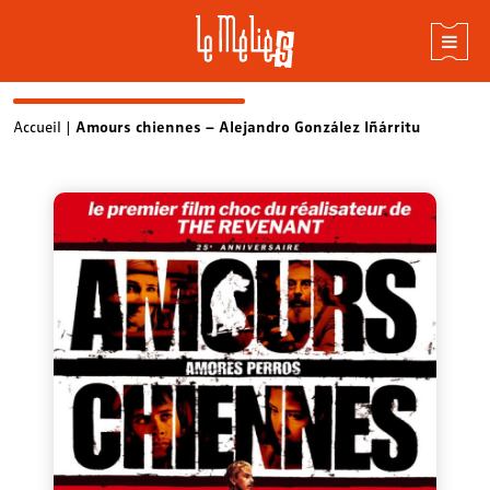
Skip
Accueil
|
Amours chiennes – Alejandro González Iñárritu
to
content