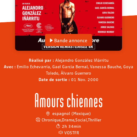
Bande annonce
Réalisé par :
Alejandro González Iñárritu
Avec :
Emilio Echevarría, Gael García Bernal, Vanessa Bauche, Goya
Toledo, Álvaro Guerrero
Date de sortie :
01 Nov. 2000
Amours chiennes
espagnol (Mexique)
Chronique
,
Drame
,
Social
,
Thriller
2h 34min
VOSTFR