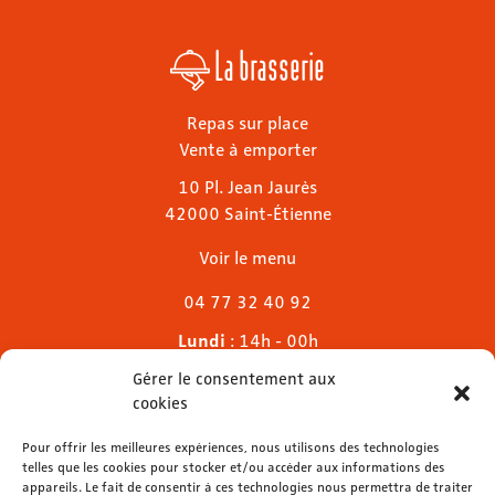
La brasserie
Repas sur place
Vente à emporter
10 Pl. Jean Jaurès
42000 Saint-Étienne
Voir le menu
04 77 32 40 92
Lundi
: 14h - 00h
Mardi & mercredi
: 11h - 00h30
Gérer le consentement aux
Jeudi
: 11h - 1h
cookies
Vendredi & samedi
: 11h - 1h30
Dimanche
Pour offrir les meilleures expériences, nous utilisons des technologies
: 11h - 00h
telles que les cookies pour stocker et/ou accéder aux informations des
appareils. Le fait de consentir à ces technologies nous permettra de traiter