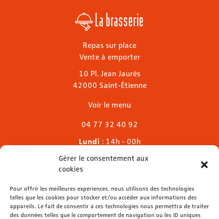
La brasserie
Repas sur place
Vente à emporter
10 Pl. Jean Jaurès
42000 Saint-Étienne
Voir le menu
04 77 32 40 92
Lundi
: 14h - 00h
Mardi & mercredi
: 11h - 00h30
Gérer le consentement aux
Jeudi
: 11h - 1h
cookies
Vendredi & samedi
: 11h - 1h30
Dimanche
Pour offrir les meilleures expériences, nous utilisons des technologies
: 11h - 00h
telles que les cookies pour stocker et/ou accéder aux informations des
appareils. Le fait de consentir à ces technologies nous permettra de traiter
des données telles que le comportement de navigation ou les ID uniques