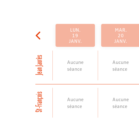
LUN.
MAR.
19
20
JANV.
JANV.
Jean Jaurès
Aucune
Aucune
séance
séance
St-François
Aucune
Aucune
séance
séance