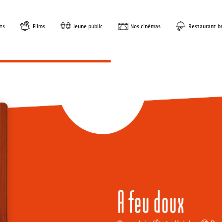
ts
Films
Jeune public
Nos cinémas
Restaurant br
A feu doux