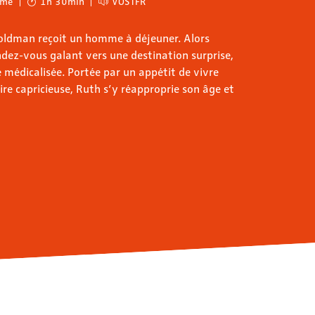
ame
1h 30min
VOSTFR
oldman reçoit un homme à déjeuner. Alors
ndez-vous galant vers une destination surprise,
e médicalisée. Portée par un appétit de vivre
re capricieuse, Ruth s’y réapproprie son âge et