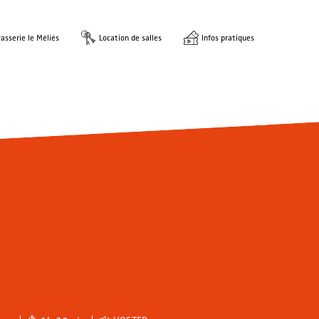
asserie le Méliès
Location de salles
Infos pratiques