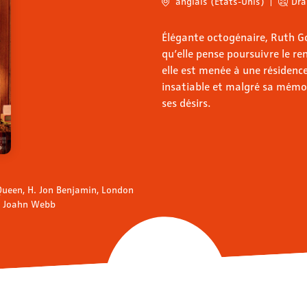
anglais (États-Unis)
Dr
Élégante octogénaire, Ruth G
qu’elle pense poursuivre le re
elle est menée à une résidenc
insatiable et malgré sa mémoi
ses désirs.
Queen, H. Jon Benjamin, London
o, Joahn Webb