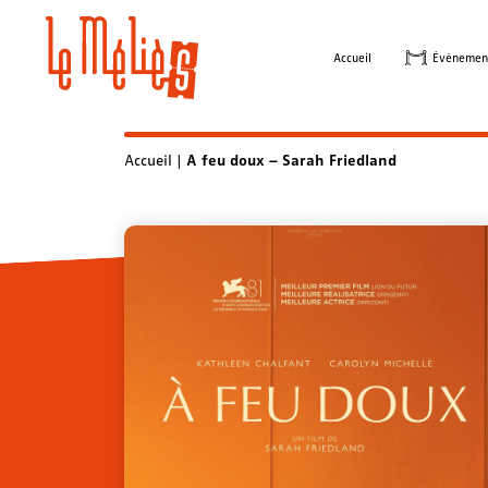
Skip
to
Accueil
Évènemen
content
Accueil
|
A feu doux – Sarah Friedland