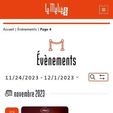
Skip
Accueil
|
Évènements
|
Page 4
to
content
Évènements
Recherc
11/24/2023
 - 
12/1/2023
Recherche
Montrer
et
Sélectionnez
Les
une
Filtres
novembre 2023
navigat
date.
de
vues
VEN