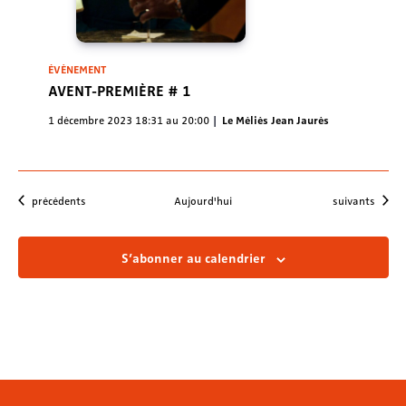
ÉVÈNEMENT
AVENT-PREMIÈRE # 1
1 décembre 2023 18:31
au
20:00
Le Méliès Jean Jaurès
Évènements
Évènements
précédents
Aujourd'hui
suivants
S’abonner au calendrier