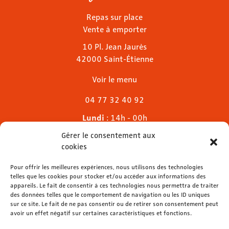
Repas sur place
Vente à emporter
10 Pl. Jean Jaurès
42000 Saint-Étienne
Voir le menu
04 77 32 40 92
Lundi
: 14h - 00h
Mardi & mercredi
: 11h - 00h30
Gérer le consentement aux
Jeudi
: 11h - 1h
cookies
Vendredi & samedi
: 11h - 1h30
Pour offrir les meilleures expériences, nous utilisons des technologies
Dimanche
: 11h - 00h
telles que les cookies pour stocker et/ou accéder aux informations des
appareils. Le fait de consentir à ces technologies nous permettra de traiter
des données telles que le comportement de navigation ou les ID uniques
sur ce site. Le fait de ne pas consentir ou de retirer son consentement peut
avoir un effet négatif sur certaines caractéristiques et fonctions.
contact@lemelies.com