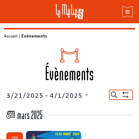
Skip
Accueil
|
Évènements
to
content
Évènements
Recherc
3/21/2025
 - 
4/1/2025
Recherche
Montrer
et
Sélectionnez
Les
une
Filtres
mars 2025
navigat
date.
de
vues
VEN